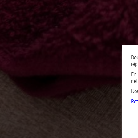
Dou
rép
En 
net
Nou
Ret