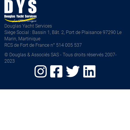
Douglas Yacht Services
Siège Social : Bassin 1, Bât. 2, Port de Plaisance 97290 Le
Marin, Martinique
RCS de Fort de France n° 514 005 537
© Douglas & Associés SAS - Tous droits réservés 2007-
2023